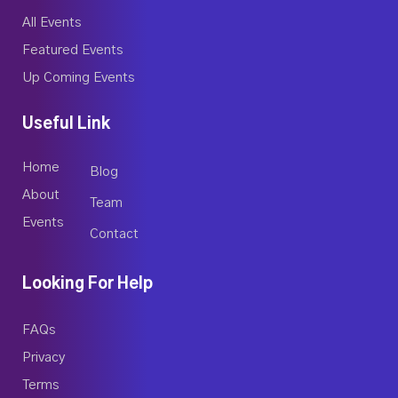
All Events
Featured Events
Up Coming Events
Useful Link
Home
Blog
About
Team
Events
Contact
Looking For Help
FAQs
Privacy
Terms