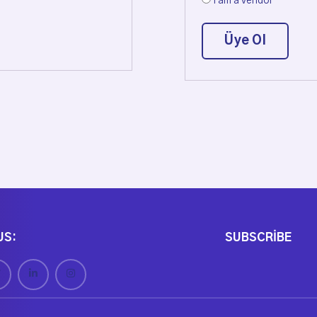
I am a vendor
Üye Ol
US:
SUBSCRIBE